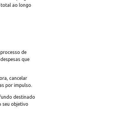
total ao longo
 processo de
r despesas que
ra, cancelar
as por impulso.
 fundo destinado
 seu objetivo