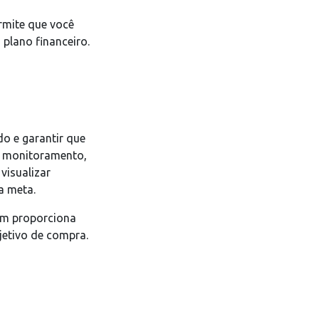
rmite que você
plano financeiro.
o e garantir que
de monitoramento,
visualizar
 a meta.
ém proporciona
jetivo de compra.