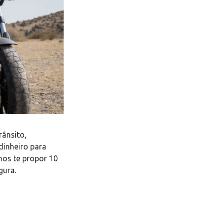
rânsito,
dinheiro para
mos te propor 10
gura.