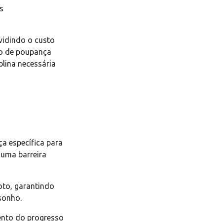
s
vidindo o custo
no de poupança
plina necessária
a específica para
 uma barreira
oto, garantindo
 sonho.
ento do progresso