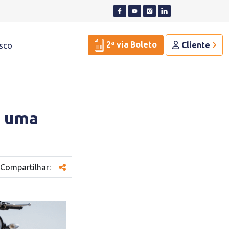
2ª via Boleto
Cliente
sco
r uma
Compartilhar: