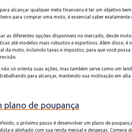
para alcançar qualquer meta financeira é ter um objetivo bem
inheiro para comprar uma moto, é essencial saber exatamente
isar as diferentes opções disponíveis no mercado, desde mot
icas até modelos mais robustos e esportivos. Além disso, é 
al da moto, incluindo taxas e impostos, para que você possa 
recisão.
o não só orienta suas ações, mas também serve como um lemb
 trabalhando para alcançar, mantendo sua motivação em alta
m plano de poupança
finido, o próximo passo é desenvolver um plano de poupança 
ealista e alinhado com sua renda mensal e despesas. Comece 