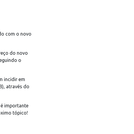
ordo com o novo
ereço do novo
eguindo o
m incidir em
B), através do
 é importante
óximo tópico!