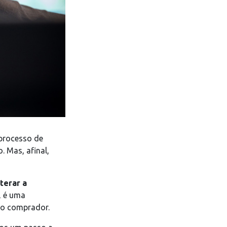
 processo de
. Mas, afinal,
lterar a
, é uma
vo comprador.