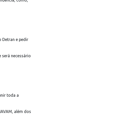
endência, como,
o Detran e pedir
e será necessário
nir toda a
ENAVAM, além dos