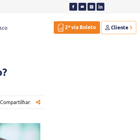
2ª via Boleto
Cliente
sco
o?
Compartilhar: