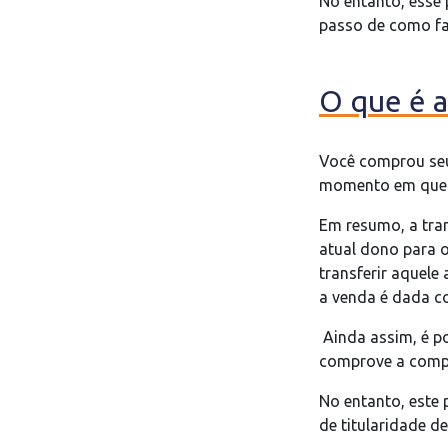
No entanto, esse 
passo de como faz
O que é a
Você comprou seu
momento em que vo
Em resumo, a tran
atual dono para 
transferir aquel
a venda é dada c
Ainda assim, é p
comprove a compra
No entanto, este 
de titularidade d