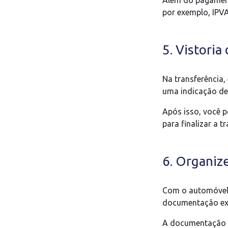
Além do pagament
por exemplo, IPVA
5. Vistoria
Na transferência, 
uma indicação de 
Após isso, você p
para finalizar a 
6. Organiz
Com o automóvel v
documentação ex
A documentação g