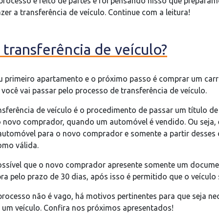
processo é feito de partes e foi pensando nisso que prepara
er a transferência de veículo. Continue com a leitura!
 transferência de veículo?
 primeiro apartamento e o próximo passo é comprar um carro
cê vai passar pelo processo de transferência de veículo.
sferência de veículo é o procedimento de passar um título d
o novo comprador, quando um automóvel é vendido. Ou seja, 
e automóvel para o novo comprador e somente a partir desse
omo válida.
ossível que o novo comprador apresente somente um docume
 pelo prazo de 30 dias, após isso é permitido que o veículo s
processo não é vago, há motivos pertinentes para que seja ne
e um veículo. Confira nos próximos apresentados!