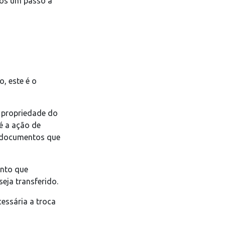
mos um passo a
, este é o
e propriedade do
é a ação de
s documentos que
nto que
eja transferido.
cessária a troca