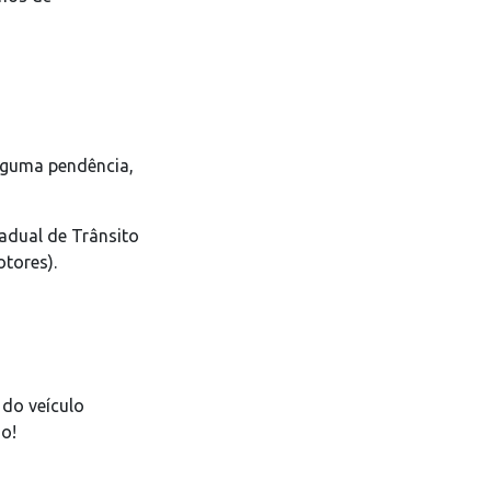
alguma pendência,
adual de Trânsito
tores).
 do veículo
o!