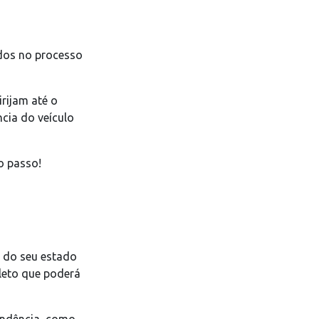
idos no processo
rijam até o
ncia do veículo
o passo!
n do seu estado
oleto que poderá